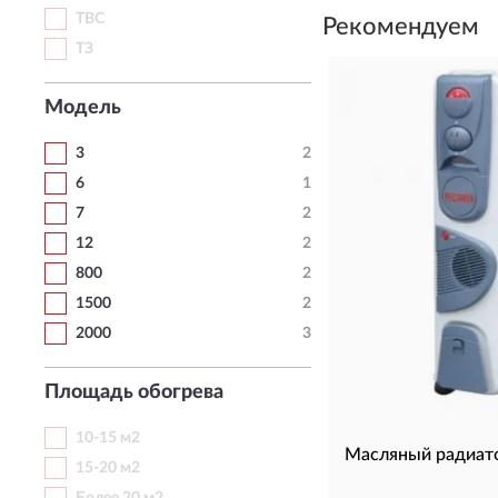
ТВС
Рекомендуем
ТЗ
Модель
3
2
6
1
7
2
12
2
800
2
1500
2
2000
3
Площадь обогрева
10-15 м2
Масляный радиа
15-20 м2