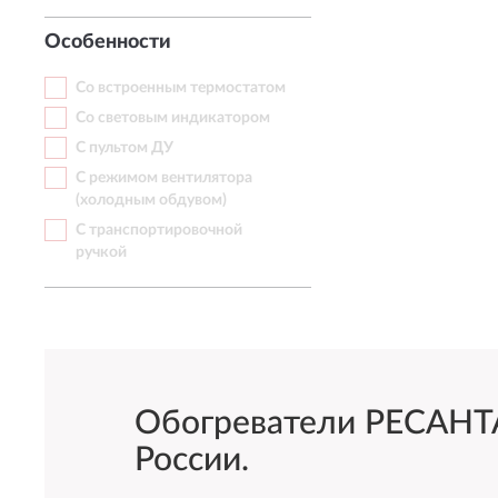
Особенности
Со встроенным термостатом
Со световым индикатором
С пультом ДУ
С режимом вентилятора
(холодным обдувом)
С транспортировочной
ручкой
Обогреватели РЕСАНТА 
России.