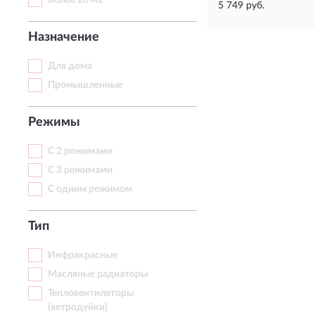
Более 20 м2
5 749 руб.
Назначение
Для дома
Промышленные
Режимы
С 2 режимами
С 3 режимами
С одним режимом
Тип
Инфракрасные
Масляные радиаторы
Тепловентиляторы
(ветродуйки)