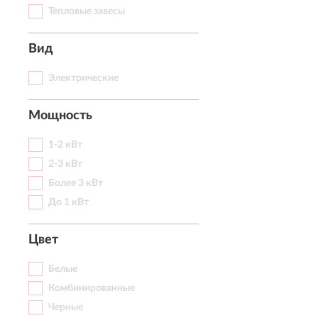
Тепловые завесы
Вид
Электрические
Мощность
1-2 кВт
2-3 кВт
Более 3 кВт
До 1 кВт
Цвет
Белые
Комбинированные
Черные