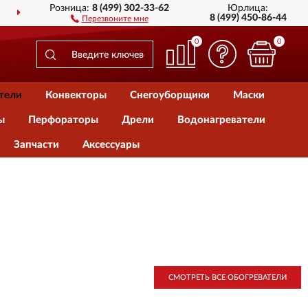
Розница:
8 (499) 302-33-62
Юрлица:
 РОССИИ
ПОЛНЫЙ
АС
8 (499) 450-86-44
Перезвоните мне
0
0
тели
Конвекторы
Снегоуборщики
Маски
ы
Перфораторы
Дрели
Водонагреватели
Запчасти
Аксессуары
СМОТРЕТЬ ВСЕ ОБОГРЕВАТЕЛИ