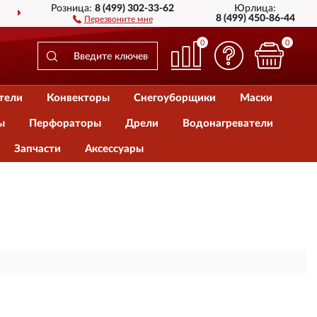
Розница:
8 (499) 302-33-62
Юрлица:
ДОСТАВИМ
ПО ВСЕЙ РОССИИ
8 (499) 450-86-44
Перезвоните мне
0
0
тели
Конвекторы
Снегоуборщики
Маски
ы
Перфораторы
Дрели
Водонагреватели
Запчасти
Аксессуары