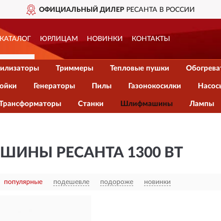
ОФИЦИАЛЬНЫЙ ДИЛЕР
РЕСАНТА В РОССИИ
КАТАЛОГ
ЮРЛИЦАМ
НОВИНКИ
КОНТАКТЫ
илизаторы
Триммеры
Тепловые пушки
Обогрева
ойки
Генераторы
Пилы
Газонокосилки
Насос
Трансформаторы
Станки
Шлифмашины
Лампы
ИНЫ РЕСАНТА 1300 ВТ
популярные
подешевле
подороже
новинки