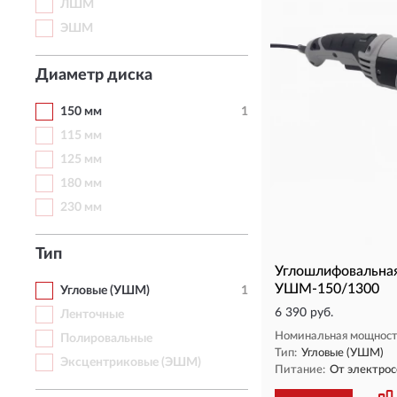
ЛШМ
ЭШМ
Диаметр диска
150 мм
1
115 мм
125 мм
180 мм
230 мм
Тип
Углошлифовальна
УШМ-150/1300
Угловые (УШМ)
1
6 390 руб.
Ленточные
Номинальная мощност
Полировальные
Тип:
Угловые (УШМ)
Эксцентриковые (ЭШМ)
Питание:
От электро