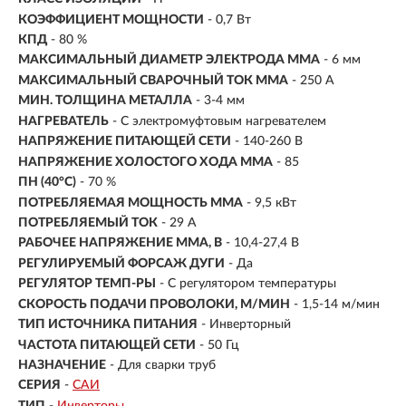
КОЭФФИЦИЕНТ МОЩНОСТИ
- 0,7 Вт
КПД
- 80 %
МАКСИМАЛЬНЫЙ ДИАМЕТР ЭЛЕКТРОДА MMA
- 6 мм
МАКСИМАЛЬНЫЙ СВАРОЧНЫЙ ТОК MMA
- 250 А
МИН. ТОЛЩИНА МЕТАЛЛА
- 3-4 мм
НАГРЕВАТЕЛЬ
- С электромуфтовым нагревателем
НАПРЯЖЕНИЕ ПИТАЮЩЕЙ СЕТИ
- 140-260 В
НАПРЯЖЕНИЕ ХОЛОСТОГО ХОДА MMA
- 85
ПН (40°C)
- 70 %
ПОТРЕБЛЯЕМАЯ МОЩНОСТЬ ММА
- 9,5 кВт
ПОТРЕБЛЯЕМЫЙ ТОК
- 29 А
РАБОЧЕЕ НАПРЯЖЕНИЕ ММА, В
- 10,4-27,4 В
РЕГУЛИРУЕМЫЙ ФОРСАЖ ДУГИ
- Да
РЕГУЛЯТОР ТЕМП-РЫ
- С регулятором температуры
СКОРОСТЬ ПОДАЧИ ПРОВОЛОКИ, М/МИН
- 1,5-14 м/мин
ТИП ИСТОЧНИКА ПИТАНИЯ
- Инверторный
ЧАСТОТА ПИТАЮЩЕЙ СЕТИ
- 50 Гц
НАЗНАЧЕНИЕ
- Для сварки труб
СЕРИЯ
-
САИ
ТИП
-
Инверторы