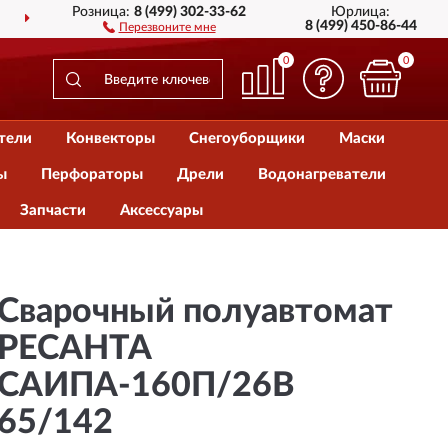
Розница:
8 (499) 302-33-62
Юрлица:
ДОСТАВИМ
ПО ВСЕЙ РОССИИ
8 (499) 450-86-44
Перезвоните мне
0
0
тели
Конвекторы
Снегоуборщики
Маски
ы
Перфораторы
Дрели
Водонагреватели
Запчасти
Аксессуары
Сварочный полуавтомат
РЕСАНТА
САИПА-160П/26В
65/142