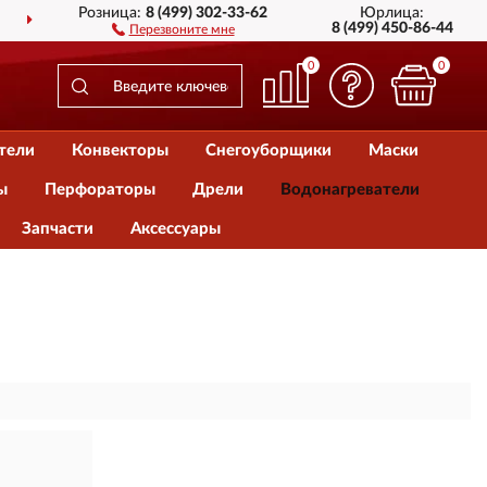
Розница:
8 (499) 302-33-62
Юрлица:
ДОСТАВИМ
ПО ВСЕЙ РОССИИ
8 (499) 450-86-44
Перезвоните мне
0
0
тели
Конвекторы
Снегоуборщики
Маски
ы
Перфораторы
Дрели
Водонагреватели
Запчасти
Аксессуары