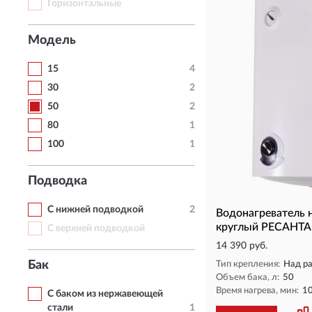
Горизонтальные
Модель
15
4
30
2
50
2
80
1
100
1
Подводка
С нижней подводкой
2
Водонагреватель 
круглый РЕСАНТА
С верхней подводкой
14 390 руб.
Бак
Тип крепления:
Над р
Объем бака, л:
50
Время нагрева, мин:
1
С баком из нержавеющей
стали
1