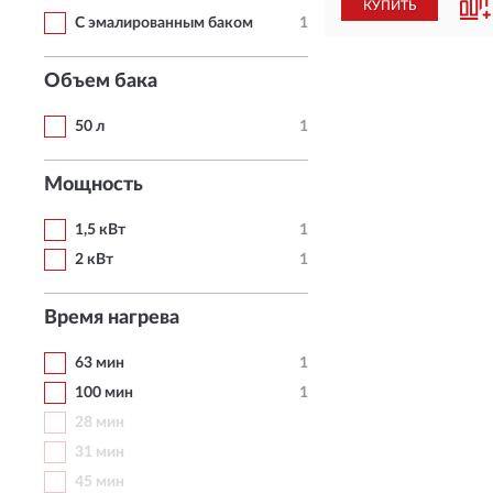
КУПИТЬ
С эмалированным баком
1
Объем бака
50 л
1
Мощность
1,5 кВт
1
2 кВт
1
Время нагрева
63 мин
1
100 мин
1
28 мин
31 мин
45 мин