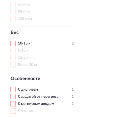
65 мин
98 мин
122 мин
Вес
10-15 кг
2
5-10 кг
15-20 кг
Более 20 кг
Особенности
С дисплеем
1
С защитой от перегрева
1
С магниевым анодом
1
Плоские